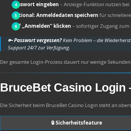
Passwort eingeben
– Anzeige-Funktion nutzen bei
Optional: Anmeldedaten speichern
für schneller
Auf „Anmelden” klicken
– sofortiger Zugang zum
🔑
Passwort vergessen?
Kein Problem – die Wiederherste
Support 24/7 zur Verfügung.
Der gesamte Login-Prozess dauert nur wenige Sekunden 
BruceBet Casino Login 
Die Sicherheit beim BruceBet Casino Login steht an ober
🔒 Sicherheitsfeature