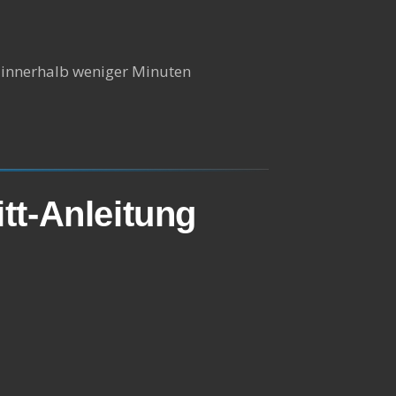
 innerhalb weniger Minuten
tt-Anleitung