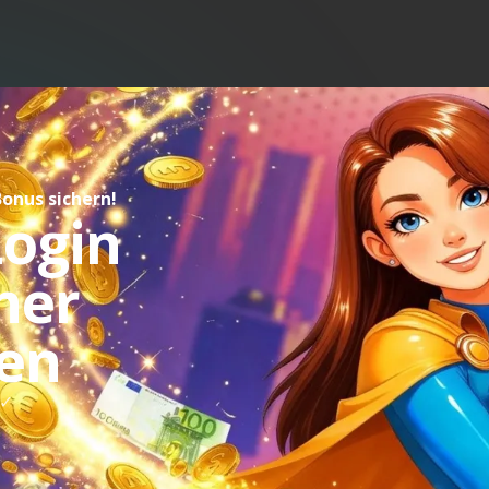
Bonus sichern!
Login
her
len
 ✓