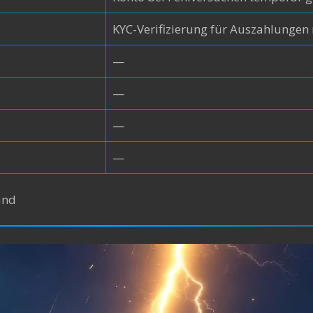
KYC-Verifizierung für Auszahlungen 
—
—
—
—
and