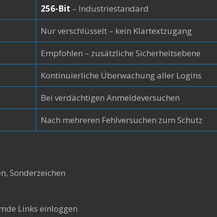
256-Bit
– Industriestandard
Nur verschlüsselt – kein Klartextzugang
Empfohlen – zusätzliche Sicherheitsebene
Kontinuierliche Überwachung aller Logins
Bei verdächtigen Anmeldeversuchen
Nach mehreren Fehlversuchen zum Schutz
en, Sonderzeichen
emde Links einloggen