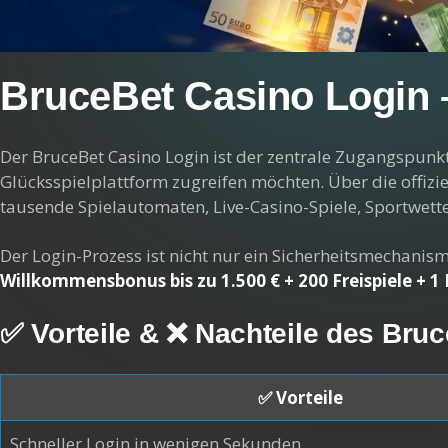
BruceBet Casino Login –
Der BruceBet Casino Login ist der zentrale Zugangspunkt 
Glücksspielplattform zugreifen möchten. Über die offiz
tausende Spielautomaten, Live-Casino-Spiele, Sportwett
Der Login-Prozess ist nicht nur ein Sicherheitsmechanism
Willkommensbonus bis zu 1.500 € + 200 Freispiele + 1
✅ Vorteile & ❌ Nachteile des Bru
✅ Vorteile
Schneller Login in wenigen Sekunden