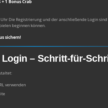
 + 1 Bonus Crab
Uhr Die Registrierung und der anschließende Login sind
pielen beginnen können.
us sichern!
ogin – Schritt-für-Schri
taltet:
 URL verwenden
ite