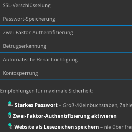
SSL-Verschlüsselung
Passwort-Speicherung
Zwei-Faktor-Authentifizierung
Betrugserkennung
Automatische Benachrichtigung
Kontosperrung
Empfehlungen für maximale Sicherheit:
🔑
Starkes Passwort
– Groß-/Kleinbuchstaben, Zahl
🔒
Zwei-Faktor-Authentifizierung aktivieren
🔖
Website als Lesezeichen speichern
– nie über fr