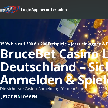
Login
App herunterladen
350% bis zu 1.500 € + 200 Freispiele – Jetzt einloggen & 
BruceBet Casino 
Deutschland – Sic
Anmelden & Spie
Die sicherste Casino-Anmeldung für deutsche Spieler 2026
JETZT EINLOGGEN